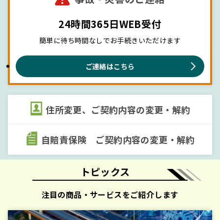
害を受けられた皆さまへ
令和7年11月18日大分市佐賀関の大規模火
2025年11月19日
24時間365日WEB受付
災により被害を受けられた皆さまへ
簡単に待ち時間なしでお手続きいただけます
業務委託先における不正アクセス被害に伴
2025年7月11日
う情報漏えいのおそれについて
ご連絡はこちら
地震保険損害調査システム不備に伴うお客
2025年6月24日
さま対応について
（株）BALM社による不適切な自動車保険
2024年11月20日
金請求に対する対応状況について（続報
住所変更、ご契約内容の変更・解約
⑦）
旧ビッグモーター社（現：（株）BALM
2024年10月31日
社）による不適切な自動車保険金請求に対
自賠責保険 ご契約内容の変更・解約
する対応状況について（続報⑥）
保険契約情報の不適切な管理に関する代理
2024年9月27日
店の公表について（最終更新日：2025年3
トピックス
月26日）
ビッグモーター社による不適切な自動車保
2023年11月24日
注目の商品・サービスをご紹介します
険金請求に対する対応状況について（続報
⑤）