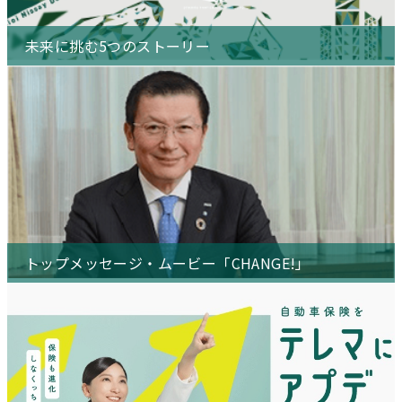
込票払における保険料返還規定の
2026年6月15日
業務改善計画の進捗状況について
変更について（PDF 220.4KB）
（2026年5月末時点）（PDF 932K
会社
未来に挑む5つのストーリー
B）
2026年6月1日
当社所属パラ水泳・荻原 虎太郎選
手がアジアパラ競技大会代表推薦
会社
選手に決定！（PDF 351KB）
トップメッセージ・ムービー「CHANGE!」