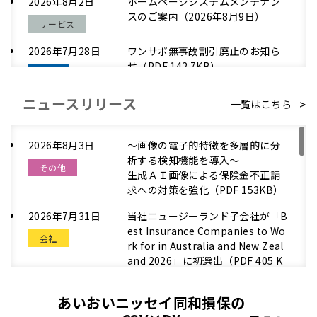
2026年8月2日
ホームページシステムメンテナン
スのご案内（2026年8月9日）
サービス
2026年7月28日
ワンサポ無事故割引廃止のお知ら
せ（PDF 142.7KB）
商品
ニュースリリース
2026年7月27日
「タフ・見守るクルマの保険Ｎｅ
一覧はこちら
ｘＴ」アプリの不具合（Android
商品
のみ）解消について（PDF 90.0K
2026年8月3日
B）
～画像の電子的特徴を多層的に分
析する検知機能を導入～
その他
2026年7月24日
「タフ・見守るクルマの保険Ｎｅ
生成ＡＩ画像による保険金不正請
ｘＴ」アプリの不具合発生（Andr
求への対策を強化（PDF 153KB）
商品
oid のみ）について（PDF 88KB）
2026年7月31日
当社ニュージーランド子会社が「B
2026年6月18日
役員就任挨拶状（PDF 183.8KB）
est Insurance Companies to Wo
会社
rk for in Australia and New Zeal
人事
and 2026」に初選出（PDF 405 K
B ）
2026年6月1日
兼業特定保険募集人との関係に係
る体制整備措置に関する実施方針
あいおいニッセイ同和損保の
会社
2026年7月31日
当社所属の5選手が国際大会の日本
を制定します（PDF 363.3KB）
代表に決定！（PDF 405）