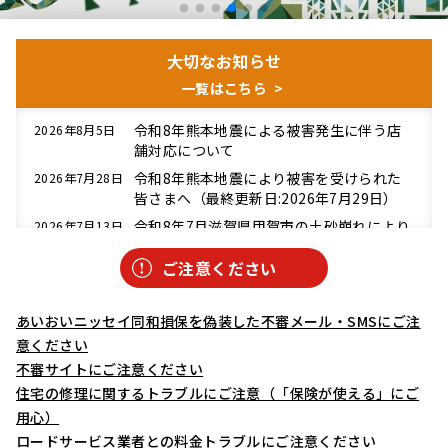
大切なお知らせ
一覧はこちら
令和8年熊本地震による被害発生に伴う店
2026年8月5日
舗対応について
令和8年熊本地震により被害を受けられた
2026年7月28日
皆さまへ（最終更新日:2026年7月29日）
令和8年7月滋賀県甲賀市の土砂崩れにより
2026年7月13日
被害を受けられた皆さまへ
ご注意ください
山梨県東部・富士五湖を震源とする地震に
2026年6月26日
より被害を受けられた皆さまへ
あいおいニッセイ同和損保を偽装した不審メール・SMSにご注
令和8年6月24日からの大雨により被害を受
2026年6月25日
けられた皆さまへ（最終更新日:2026年4月
意ください
26日）
不審サイトにご注意ください
岩手県沖を震源とする地震により被害を受
2026年6月25日
住宅の修理に関するトラブルにご注意（「保険が使える」にご
けられた皆さまへ
用心）
令和8年台風第6号により被害を受けられた
2026年6月4日
ロードサービス業者との料金トラブルにご注意ください