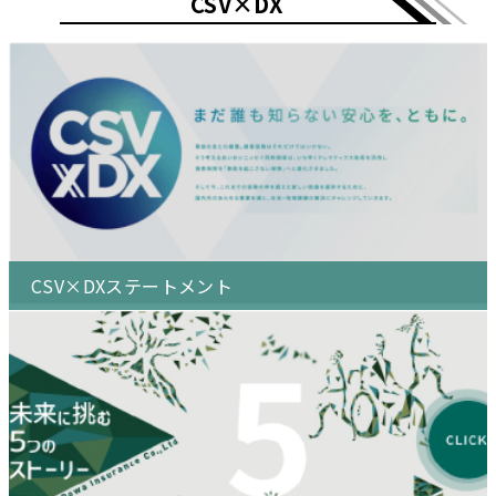
CSV×DX
会社
2026年4月1日
役員就任挨拶状の廃止のお知らせ
および役員就任ご挨拶（PDF 192.1
2026年7月24日
「The British Insurance Awards
人事
KB）
2026」のTraining and Develop
会社
ment Award部門で英国あいおい
2026年3月27日
ペット保険 健康管理サービス
ニッセイ同和社が最優秀賞を受賞
「PLUS CYCLE」の終了について
（PDF 405KB ）
サービス
（PDF 61.3KB）
2026年7月13日
元代理店店主による金銭の不正受
2026年3月1日
2027年3月 健康総合保険「自動
領について（PDF 146KB）
車保険契約者割引制度」の変更に
会社
商品
ついて（PDF 466.8KB）
2026年7月9日
UNPEL GALLERYでの活動がThis i
CSV×DXステートメント
2026年1月29日
1月22日以前配信メール内のリンク
s MECENATに3年連続で認定（PD
会社
不具合について（PDF 83.8KB）
F 419 KB）
サービス
2026年7月8日
「Insurance Asia Awards 2026」
2025年10月7日
クルマの安心サポート「お薬に関
で2部門を受賞（PDF 372）
するご相談」のサービス廃止につ
会社
サービス
いて（PDF 68.8KB）
2026年6月18日
ライン部長人事に関するお知らせ
2022年9月2日
火災保険、地震保険、物系新種保
（PDF 290KB）
人事
険のクレジットカード払および払
商品