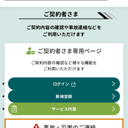
皆さまへ
沖縄本島近海を震源とする地震により被害
2026年5月20日
ご契約者さま
を受けられた皆さまへ
業務委託先におけるサイバー攻撃被害に伴
2026年5月11日
ご契約内容の確認や事故連絡などを
う情報漏えいについて
ご利用いただけます
十勝地方南部を震源とする地震により被害
2026年4月27日
を受けられた皆さまへ
ご契約者さま専用ページ
令和8年岩手県大槌町における林野火災に
2026年4月23日
より被害を受けられた皆さまへ
ご契約内容の確認など様々な機能を
三陸沖を震源とする地震により被害を受け
2026年4月20日
ご利用いたただけます
られた皆さまへ
長野県北部を震源とする地震により被害を
2026年4月18日
ログイン
受けられた皆さまへ
令和8年1月21日からの大雪により被害を受
2026年1月30日
新規登録
けられた皆さまへ（最終更新日:2026年2月
6日）
サービス内容
業務委託先における不正アクセス被害に関
2025年12月5日
する調査結果について
事故・災害のご連絡
熊本県阿蘇地方を震源とする地震により被
2025年11月25日