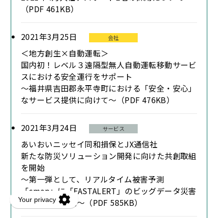
（PDF 461KB）
2021年3月25日
会社
＜地方創生×自動運転＞
国内初！レベル３遠隔型無人自動運転移動サービ
スにおける安全運行をサポート
～福井県吉田郡永平寺町における「安全・安心」
なサービス提供に向けて～（PDF 476KB）
2021年3月24日
サービス
あいおいニッセイ同和損保とJX通信社
新たな防災ソリューション開発に向けた共創取組
を開始
～第一弾として、リアルタイム被害予測
「cmap」に「FASTALERT」のビッグデータ災害
被害情報を連携～（PDF 585KB）