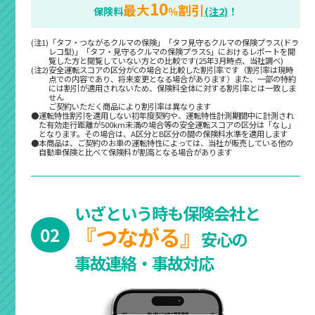
10
最大
割引
保険料
％
(注2)
！
(注1)「タフ・つながるクルマの保険」「タフ見守るクルマの保険プラス(ドラ
レコ型)」「タフ・見守るクルマの保険プラスS」におけるレポートを閲
覧した方と閲覧していない方との比較です(25年3月時点、当社調べ)
(注2)安全運転スコアの区分がCの場合と比較した割引率です（割引率は現時
点での内容であり、将来変更となる場合があります）また、一部の特約
には割引が適用されないため、保険料全体に対する割引率とは一致しま
せん
ご契約いただく商品により割引率は異なります
●運転特性割引を適用しない初年度契約や、運転特性計測期間中に計測され
た有効走行距離が500km未満の場合等の安全運転スコアの区分は「なし」
となります。その場合は、A区分とB区分の間の保険料水準を適用します
●本商品は、ご契約のお車の運転特性によっては、当社が販売している他の
自動車保険と比べて保険料が割高となる場合があります
いざという時も保険会社と
『つながる』
02
安心の
事故連絡・事故対応