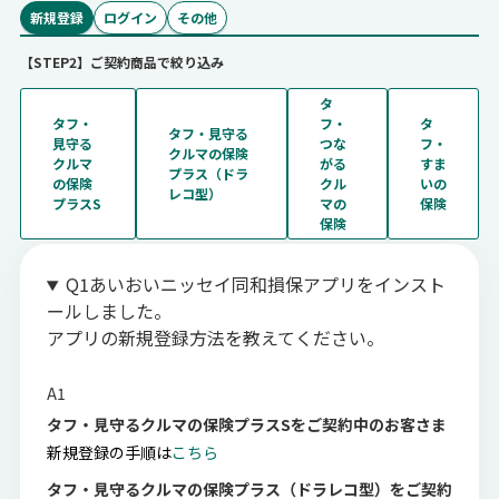
新規登録
ログイン
その他
【STEP2】ご契約商品で絞り込み
タ
タフ・
フ・
タ
タフ・見守る
見守る
つな
フ・
クルマの保険
クルマ
がる
すま
プラス（ドラ
の保険
クル
いの
レコ型）
プラスS
マの
保険
保険
Q1
あいおいニッセイ同和損保アプリをインスト
ールしました。
アプリの新規登録方法を教えてください。
A1
タフ・見守るクルマの保険プラスSをご契約中のお客さま
新規登録の手順は
こちら
タフ・見守るクルマの保険プラス（ドラレコ型）をご契約